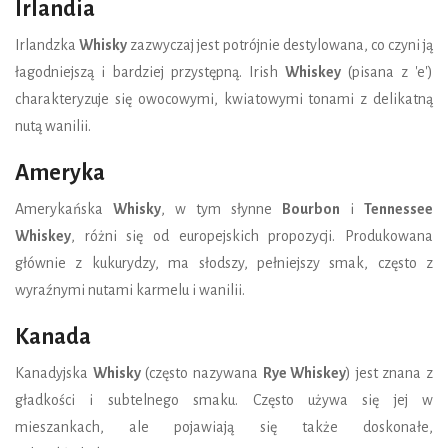
Irlandia
Irlandzka
Whisky
zazwyczaj jest potrójnie destylowana, co czyni ją
łagodniejszą i bardziej przystępną. Irish
Whiskey
(pisana z 'e')
charakteryzuje się owocowymi, kwiatowymi tonami z delikatną
nutą wanilii.
Ameryka
Amerykańska
Whisky
, w tym słynne
Bourbon
i
Tennessee
Whiskey
, różni się od europejskich propozycji. Produkowana
głównie z kukurydzy, ma słodszy, pełniejszy smak, często z
wyraźnymi nutami karmelu i wanilii.
Kanada
Kanadyjska
Whisky
(często nazywana
Rye Whiskey
) jest znana z
gładkości i subtelnego smaku. Często używa się jej w
mieszankach, ale pojawiają się także doskonałe,