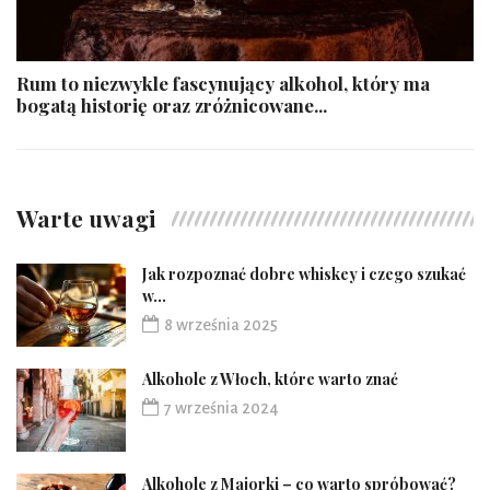
Rum to niezwykle fascynujący alkohol, który ma
bogatą historię oraz zróżnicowane...
Warte uwagi
Jak rozpoznać dobre whiskey i czego szukać
w...
8 września 2025
Alkohole z Włoch, które warto znać
7 września 2024
Alkohole z Majorki – co warto spróbować?