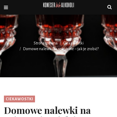
Strona główna
Ciekawostki
Domowe nalewki na spirytusie – jak je zrobić?
CIEKAWOSTKI
Domowe nalewki na