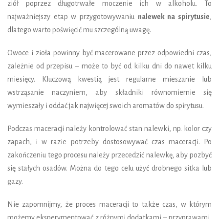
ziół poprzez długotrwałe moczenie ich w alkoholu. To
najważniejszy etap w przygotowywaniu
nalewek na spirytusie
,
dlatego warto poświęcić mu szczególną uwagę.
Owoce i zioła powinny być macerowane przez odpowiedni czas,
zależnie od przepisu – może to być od kilku dni do nawet kilku
miesięcy. Kluczową kwestią jest regularne mieszanie lub
wstrząsanie naczyniem, aby składniki równomiernie się
wymieszały i oddać jak najwięcej swoich aromatów do spirytusu.
Podczas maceracji należy kontrolować stan nalewki, np. kolor czy
zapach, i w razie potrzeby dostosowywać czas maceracji. Po
zakończeniu tego procesu należy przecedzić nalewkę, aby pozbyć
się stałych osadów. Można do tego celu użyć drobnego sitka lub
gazy.
Nie zapomnijmy, że proces maceracji to także czas, w którym
możemy eksperymentować z różnymi dodatkami – przyprawami,